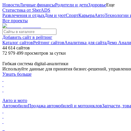
Новости
Личные финансы
Родители и дети
Здоровье
Еще
Статистика от SberADS
Развлечения и отдых
Дом и уют
Спорт
Карьера
Авто
Технологии 
Все проекты
Добавить сайт в рейтинг
Каталог сайтов
Рейтинг сайтов
Аналитика для сайта
Демо Анал
44 614
сайтов
72 979 499
просмотров
за сутки
Гибкая система digital-аналитики
Используйте данные для принятия бизнес-решений, управлени
Узнать больше
Авто и мото
Автомобили
Продажа автомобилей и мотоциклов
Запчасти, тов