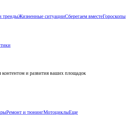
и тренды
Жизненные ситуации
Сберегаем вместе
Гороскопы
итики
я контентом и развития ваших площадок
ары
Ремонт и тюнинг
Мотоциклы
Еще