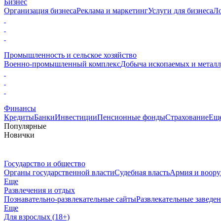
Бизнес
Организация бизнеса
Реклама и маркетинг
Услуги для бизнеса
Л
Промышленность и сельское хозяйство
Военно-промышленный комплекс
Добыча ископаемых и металл
Финансы
Кредиты
Банки
Инвестиции
Пенсионные фонды
Страхование
Ещ
Популярные
Новички
Государство и общество
Органы государственной власти
Судебная власть
Армия и воор
Еще
Развлечения и отдых
Познавательно-развлекательные сайты
Развлекательные заведе
Еще
Для взрослых (18+)