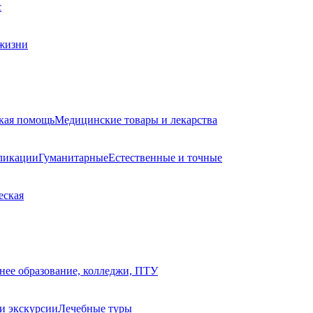
с
 жизни
ская помощь
Медицинские товары и лекарства
ликации
Гуманитарные
Естественные и точные
еская
нее образование, колледжи, ПТУ
и экскурсии
Лечебные туры