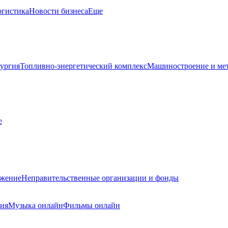
огистика
Новости бизнеса
Еще
ургия
Топливно-энергетический комплекс
Машиностроение и мет
е
ужение
Неправительственные организации и фонды
ния
Музыка онлайн
Фильмы онлайн