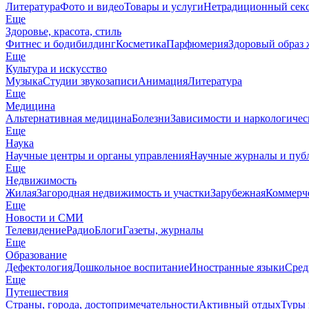
Литература
Фото и видео
Товары и услуги
Нетрадиционный сек
Еще
Здоровье, красота, стиль
Фитнес и бодибилдинг
Косметика
Парфюмерия
Здоровый образ
Еще
Культура и искусство
Музыка
Студии звукозаписи
Анимация
Литература
Еще
Медицина
Альтернативная медицина
Болезни
Зависимости и наркологиче
Еще
Наука
Научные центры и органы управления
Научные журналы и пуб
Еще
Недвижимость
Жилая
Загородная недвижимость и участки
Зарубежная
Коммерч
Еще
Новости и СМИ
Телевидение
Радио
Блоги
Газеты, журналы
Еще
Образование
Дефектология
Дошкольное воспитание
Иностранные языки
Сред
Еще
Путешествия
Страны, города, достопримечательности
Активный отдых
Туры 