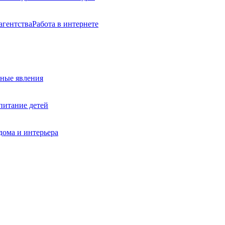
агентства
Работа в интернете
ные явления
питание детей
дома и интерьера