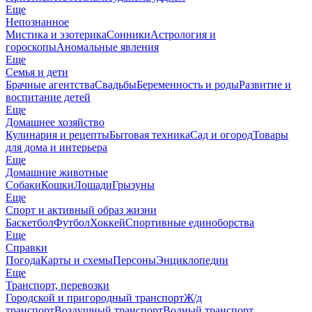
Еще
Непознанное
Мистика и эзотерика
Сонники
Астрология и
гороскопы
Аномальные явления
Еще
Семья и дети
Брачные агентства
Свадьбы
Беременность и роды
Развитие и
воспитание детей
Еще
Домашнее хозяйство
Кулинария и рецепты
Бытовая техника
Сад и огород
Товары
для дома и интерьера
Еще
Домашние животные
Собаки
Кошки
Лошади
Грызуны
Еще
Спорт и активный образ жизни
Баскетбол
Футбол
Хоккей
Спортивные единоборства
Еще
Справки
Погода
Карты и схемы
Персоны
Энциклопедии
Еще
Транспорт, перевозки
Городской и пригородный транспорт
Ж/д
транспорт
Воздушный транспорт
Водный транспорт