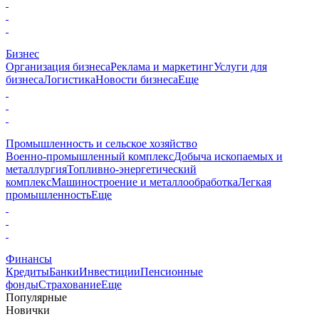
Бизнес
Организация бизнеса
Реклама и маркетинг
Услуги для
бизнеса
Логистика
Новости бизнеса
Еще
Промышленность и сельское хозяйство
Военно-промышленный комплекс
Добыча ископаемых и
металлургия
Топливно-энергетический
комплекс
Машиностроение и металлообработка
Легкая
промышленность
Еще
Финансы
Кредиты
Банки
Инвестиции
Пенсионные
фонды
Страхование
Еще
Популярные
Новички