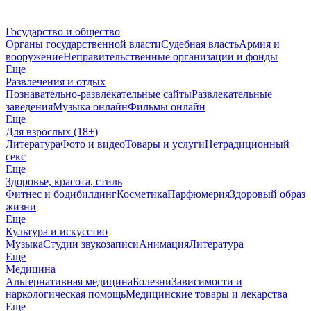
Государство и общество
Органы государственной власти
Судебная власть
Армия и
вооружение
Неправительственные организации и фонды
Еще
Развлечения и отдых
Познавательно-развлекательные сайты
Развлекательные
заведения
Музыка онлайн
Фильмы онлайн
Еще
Для взрослых (18+)
Литература
Фото и видео
Товары и услуги
Нетрадиционный
секс
Еще
Здоровье, красота, стиль
Фитнес и бодибилдинг
Косметика
Парфюмерия
Здоровый образ
жизни
Еще
Культура и искусство
Музыка
Студии звукозаписи
Анимация
Литература
Еще
Медицина
Альтернативная медицина
Болезни
Зависимости и
наркологическая помощь
Медицинские товары и лекарства
Еще