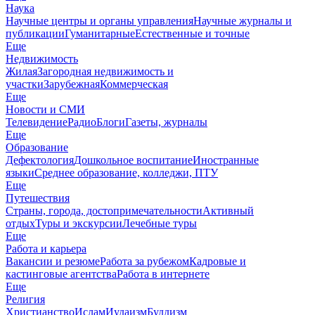
Наука
Научные центры и органы управления
Научные журналы и
публикации
Гуманитарные
Естественные и точные
Еще
Недвижимость
Жилая
Загородная недвижимость и
участки
Зарубежная
Коммерческая
Еще
Новости и СМИ
Телевидение
Радио
Блоги
Газеты, журналы
Еще
Образование
Дефектология
Дошкольное воспитание
Иностранные
языки
Среднее образование, колледжи, ПТУ
Еще
Путешествия
Страны, города, достопримечательности
Активный
отдых
Туры и экскурсии
Лечебные туры
Еще
Работа и карьера
Вакансии и резюме
Работа за рубежом
Кадровые и
кастинговые агентства
Работа в интернете
Еще
Религия
Христианство
Ислам
Иудаизм
Буддизм