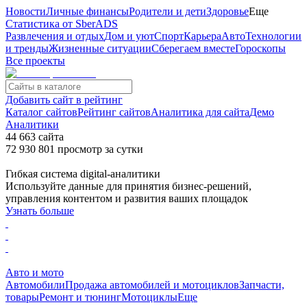
Новости
Личные финансы
Родители и дети
Здоровье
Еще
Статистика от SberADS
Развлечения и отдых
Дом и уют
Спорт
Карьера
Авто
Технологии
и тренды
Жизненные ситуации
Сберегаем вместе
Гороскопы
Все проекты
Добавить сайт в рейтинг
Каталог сайтов
Рейтинг сайтов
Аналитика для сайта
Демо
Аналитики
44 663
сайта
72 930 801
просмотр
за сутки
Гибкая система digital-аналитики
Используйте данные для принятия бизнес-решений,
управления контентом и развития ваших площадок
Узнать больше
Авто и мото
Автомобили
Продажа автомобилей и мотоциклов
Запчасти,
товары
Ремонт и тюнинг
Мотоциклы
Еще