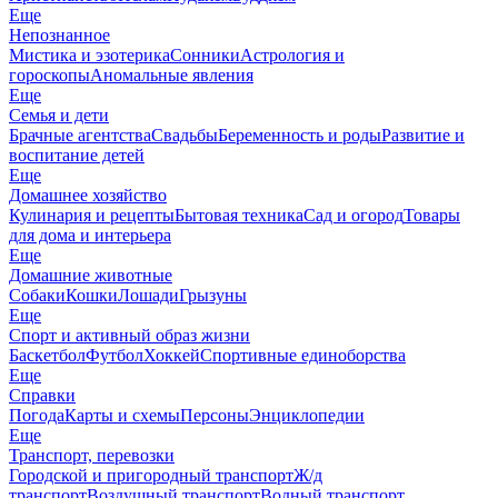
Еще
Непознанное
Мистика и эзотерика
Сонники
Астрология и
гороскопы
Аномальные явления
Еще
Семья и дети
Брачные агентства
Свадьбы
Беременность и роды
Развитие и
воспитание детей
Еще
Домашнее хозяйство
Кулинария и рецепты
Бытовая техника
Сад и огород
Товары
для дома и интерьера
Еще
Домашние животные
Собаки
Кошки
Лошади
Грызуны
Еще
Спорт и активный образ жизни
Баскетбол
Футбол
Хоккей
Спортивные единоборства
Еще
Справки
Погода
Карты и схемы
Персоны
Энциклопедии
Еще
Транспорт, перевозки
Городской и пригородный транспорт
Ж/д
транспорт
Воздушный транспорт
Водный транспорт