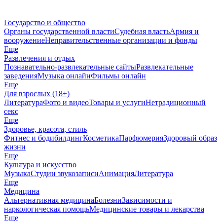
Государство и общество
Органы государственной власти
Судебная власть
Армия и
вооружение
Неправительственные организации и фонды
Еще
Развлечения и отдых
Познавательно-развлекательные сайты
Развлекательные
заведения
Музыка онлайн
Фильмы онлайн
Еще
Для взрослых (18+)
Литература
Фото и видео
Товары и услуги
Нетрадиционный
секс
Еще
Здоровье, красота, стиль
Фитнес и бодибилдинг
Косметика
Парфюмерия
Здоровый образ
жизни
Еще
Культура и искусство
Музыка
Студии звукозаписи
Анимация
Литература
Еще
Медицина
Альтернативная медицина
Болезни
Зависимости и
наркологическая помощь
Медицинские товары и лекарства
Еще