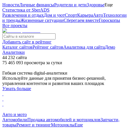
Новости
Личные финансы
Родители и дети
Здоровье
Еще
Статистика от SberADS
Развлечения и отдых
Дом и уют
Спорт
Карьера
Авто
Технологии
и тренды
Жизненные ситуации
Сберегаем вместе
Гороскопы
Все проекты
Добавить сайт в рейтинг
Каталог сайтов
Рейтинг сайтов
Аналитика для сайта
Демо
Аналитики
44 232
сайта
75 465 093
просмотра
за сутки
Гибкая система digital-аналитики
Используйте данные для принятия бизнес-решений,
управления контентом и развития ваших площадок
Узнать больше
Авто и мото
Автомобили
Продажа автомобилей и мотоциклов
Запчасти,
товары
Ремонт и тюнинг
Мотоциклы
Еще