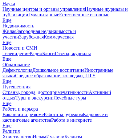
Наука
Научные центры и органы управления
Научные журналы и
публикации
Гуманитарные
Естественные и точные
Еще
Недвижимость
Жилая
Загородная недвижимость и
участки
Зарубежная
Коммерческая
Еще
Новости и СМИ
Телевидение
Радио
Блоги
Газеты, журналы
Еще
Образование
Дефектология
Дошкольное воспитание
Иностранные
языки
Среднее образование, колледжи, ПТУ
Еще
Путешествия
Страны, города, достопримечательности
Активный
отдых
Туры и экскурсии
Лечебные туры
Еще
Работа и карьера
Вакансии и резюме
Работа за рубежом
Кадровые и
кастинговые агентства
Работа в интернете
Еще
Религия
Христианство
Ислам
Иудаизм
Буддизм