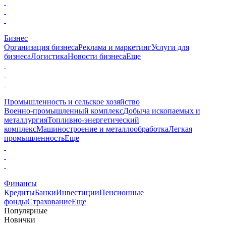
Бизнес
Организация бизнеса
Реклама и маркетинг
Услуги для
бизнеса
Логистика
Новости бизнеса
Еще
Промышленность и сельское хозяйство
Военно-промышленный комплекс
Добыча ископаемых и
металлургия
Топливно-энергетический
комплекс
Машиностроение и металлообработка
Легкая
промышленность
Еще
Финансы
Кредиты
Банки
Инвестиции
Пенсионные
фонды
Страхование
Еще
Популярные
Новички